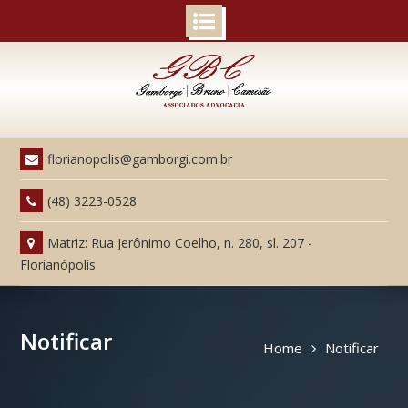
Skip
to
content
florianopolis@gamborgi.com.br
(48) 3223-0528
Matriz: Rua Jerônimo Coelho, n. 280, sl. 207 -
Florianópolis
Notificar
Home
Notificar