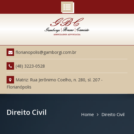
Skip
to
content
florianopolis@gamborgi.com.br
(48) 3223-0528
Matriz: Rua Jerônimo Coelho, n. 280, sl. 207 -
Florianópolis
Direito Civil
Home
Direito Civil